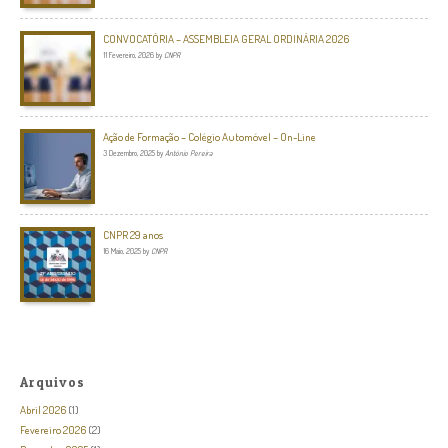
CONVOCATÓRIA – ASSEMBLEIA GERAL ORDINÁRIA 2026
11 Fevereiro, 2026
by
CNPR
Ação de Formação – Colégio Automóvel – On-Line
3 Dezembro, 2025
by
António Pereira
CNPR 29 anos
16 Maio, 2025
by
CNPR
Arquivos
Abril 2026
(1)
Fevereiro 2026
(2)