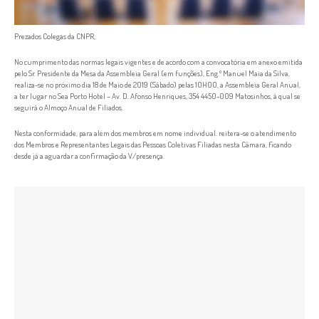
Prezados Colegas da CNPR,
No cumprimento das normas legais vigentes e de acordo com a convocatória em anexo emitida
pelo Sr. Presidente da Mesa da Assembleia Geral (em funções), Eng.º Manuel Maia da Silva,
realiza-se no próximo dia 18 de Maio de 2019 (Sábado) pelas 10H00, a Assembleia Geral Anual,
a ter lugar no Sea Porto Hotel – Av. D. Afonso Henriques, 354 4450-009 Matosinhos, à qual se
seguirá o Almoço Anual de Filiados.
Nesta conformidade, para além dos membros em nome individual. reitera-se o atendimento
dos Membros e Representantes Legais das Pessoas Coletivas Filiadas nesta Câmara, ficando
desde já a aguardar a confirmação da V/presença.