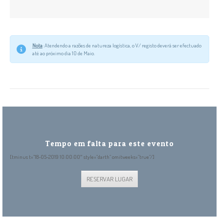
Nota
: Atendendo a razões de natureza logística, o V/ registo deverá ser efectuado
até ao próximo dia 10 de Maio.
RESERVAR LUGAR
Tempo em falta para este evento
[tminus t=”18-05-2019 10:00:00″ style=”darth” omitweeks=”true”/]
RESERVAR LUGAR