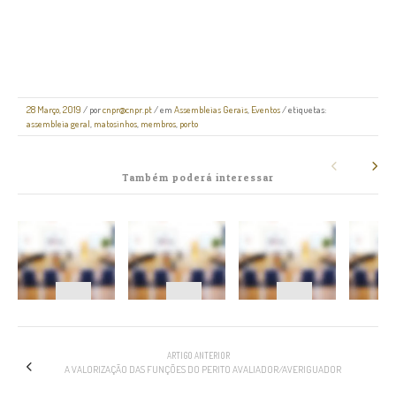
28 Março, 2019
/
por
cnpr@cnpr.pt
/ em
Assembleias Gerais
,
Eventos
/ etiquetas:
assembleia geral
,
matosinhos
,
membros
,
porto
Também poderá interessar
NAVEGAÇÃO
ARTIGO ANTERIOR
A VALORIZAÇÃO DAS FUNÇÕES DO PERITO AVALIADOR/AVERIGUADOR