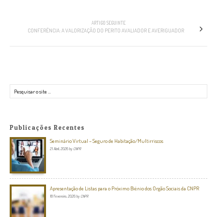
ARTIGO SEGUINTE
CONFERÊNCIA: A VALORIZAÇÃO DO PERITO AVALIADOR E AVERIGUADOR
Pesquisar
Publicações Recentes
Seminário Virtual – Seguro de Habitação/Multirriscos
21 Abril, 2026
by
CNPR
Apresentação de Listas para o Próximo Biénio dos Orgão Sociais da CNPR
18 Fevereiro, 2026
by
CNPR