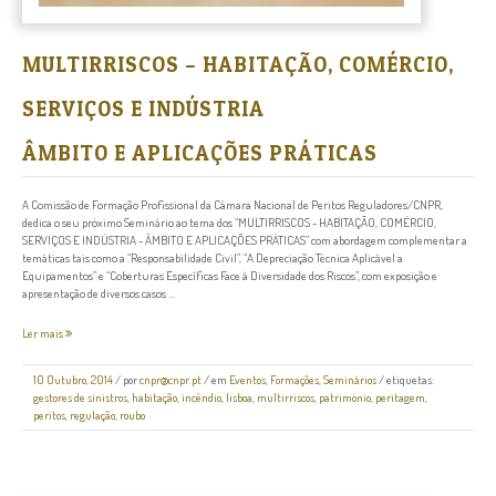
MULTIRRISCOS – HABITAÇÃO, COMÉRCIO,
SERVIÇOS E INDÚSTRIA
ÂMBITO E APLICAÇÕES PRÁTICAS
A Comissão de Formação Profissional da Câmara Nacional de Peritos Reguladores/CNPR,
dedica o seu próximo Seminário ao tema dos “MULTIRRISCOS - HABITAÇÃO, COMÉRCIO,
SERVIÇOS E INDÚSTRIA - ÂMBITO E APLICAÇÕES PRÁTICAS” com abordagem complementar a
temáticas tais como a “Responsabilidade Civil”, “A Depreciação Técnica Aplicável a
Equipamentos” e “Coberturas Específicas Face à Diversidade dos Riscos”, com exposição e
apresentação de diversos casos ...
Ler mais
10 Outubro, 2014
/
por
cnpr@cnpr.pt
/ em
Eventos
,
Formações
,
Seminários
/ etiquetas:
gestores de sinistros
,
habitação
,
incêndio
,
lisboa
,
multirriscos
,
património
,
peritagem
,
peritos
,
regulação
,
roubo