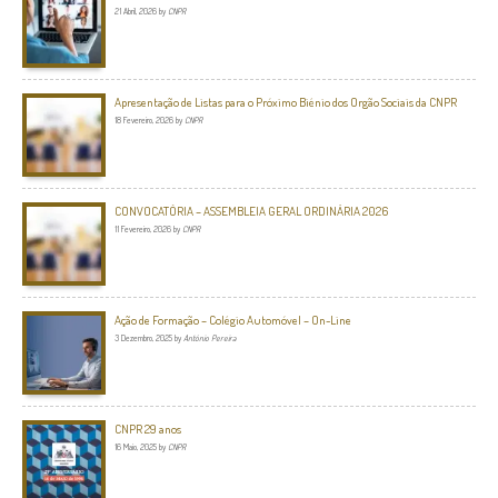
21 Abril, 2026
by
CNPR
Apresentação de Listas para o Próximo Biénio dos Orgão Sociais da CNPR
18 Fevereiro, 2026
by
CNPR
CONVOCATÓRIA – ASSEMBLEIA GERAL ORDINÁRIA 2026
11 Fevereiro, 2026
by
CNPR
Ação de Formação – Colégio Automóvel – On-Line
3 Dezembro, 2025
by
António Pereira
CNPR 29 anos
16 Maio, 2025
by
CNPR