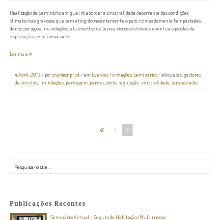
Realização de Seminário em que irá abordar a sinistralidade decorrente das condições
climatéricas gravosas que tem atingido recentemente o país, nomeadamente tempestades,
danos por água, inundações, aluimentos de terras, riscos elétricos e eventuais perdas de
exploração a estes associados...
Ler mais
4 Abril, 2013
/
por
cnpr@cnpr.pt
/ em
Eventos
,
Formações
,
Seminários
/ etiquetas:
gestores
de sinistros
,
inundações
,
peritagem
,
peritos
,
porto
,
regulação
,
sinistralidade
,
tempestades
1
2
Pesquisar
Publicações Recentes
Seminário Virtual – Seguro de Habitação/Multirriscos