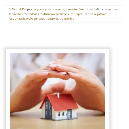
17 Abril, 2015
/
por
cnpr@cnpr.pt
/ em
Eventos
,
Formações
,
Seminários
/ etiquetas:
gestores
de sinistros
,
mercadorias
,
multirriscos
,
património
,
peritagem
,
peritos
,
regulação
,
regularização
,
roubo
,
sinistros
,
transporte
,
transportes