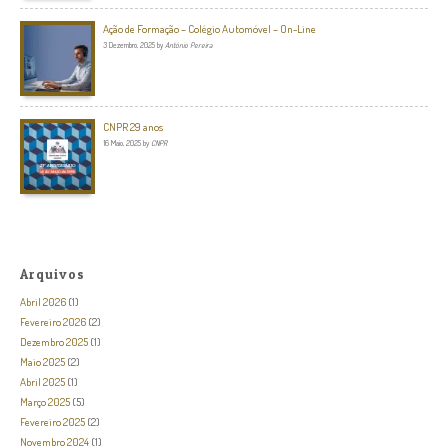
Ação de Formação – Colégio Automóvel – On-Line
3 Dezembro, 2025
by
António Pereira
CNPR 29 anos
16 Maio, 2025
by
CNPR
Arquivos
Abril 2026
(1)
Fevereiro 2026
(2)
Dezembro 2025
(1)
Maio 2025
(2)
Abril 2025
(1)
Março 2025
(5)
Fevereiro 2025
(2)
Novembro 2024
(1)