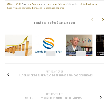
28 Abril, 2015
/
por
cnpr@cnpr.pt
/ em
Imprensa
,
Notícias
/ etiquetas:
asf
,
Autoridade de
Supervisão de Seguros e Fundos de Pensões
,
isp
,
seguros
Também poderá interessar
NAVEGAÇÃO
ARTIGO ANTERIOR
AUTORIDADE DE SUPERVISÃO DE SEGUROS E FUNDOS DE PENSÕES
ARTIGO SEGUINTE
ACIDENTES DE VIAÇÃO COM ABANDONO DE VÍTIMAS