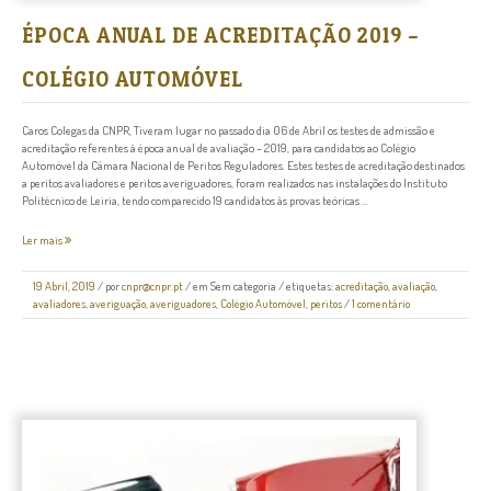
ÉPOCA ANUAL DE ACREDITAÇÃO 2019 –
COLÉGIO AUTOMÓVEL
Caros Colegas da CNPR, Tiveram lugar no passado dia 06 de Abril os testes de admissão e
acreditação referentes à época anual de avaliação – 2019, para candidatos ao Colégio
Automóvel da Câmara Nacional de Peritos Reguladores. Estes testes de acreditação destinados
a peritos avaliadores e peritos averiguadores, foram realizados nas instalações do Instituto
Politécnico de Leiria, tendo comparecido 19 candidatos às provas teóricas ...
Ler mais
19 Abril, 2019
/
por
cnpr@cnpr.pt
/ em
Sem categoria
/ etiquetas:
acreditação
,
avaliação
,
avaliadores
,
averiguação
,
averiguadores
,
Colégio Automóvel
,
peritos
/
1 comentário