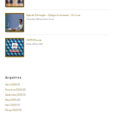
Ação de Formação – Colégio Automóvel – On-Line
3 Dezembro, 2025
by
António Pereira
CNPR 29 anos
16 Maio, 2025
by
CNPR
Arquivos
Abril 2026
(1)
Fevereiro 2026
(2)
Dezembro 2025
(1)
Maio 2025
(2)
Abril 2025
(1)
Março 2025
(5)