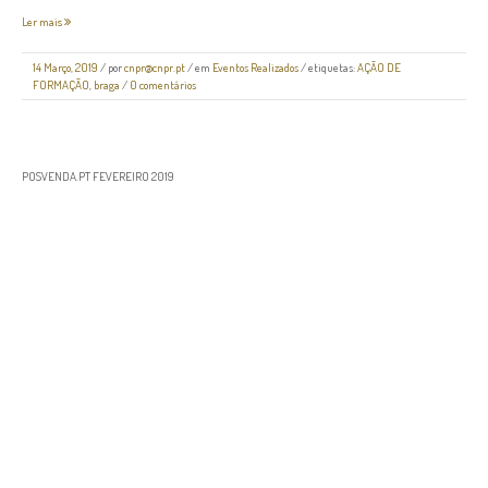
Ler mais
14 Março, 2019
/
por
cnpr@cnpr.pt
/ em
Eventos Realizados
/ etiquetas:
AÇÃO DE
FORMAÇÃO
,
braga
/
0 comentários
POSVENDA.PT FEVEREIRO 2019