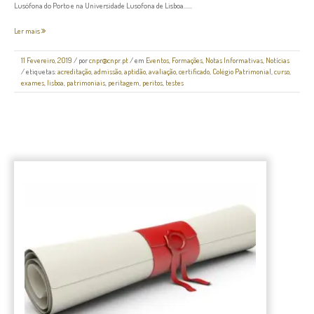
Lusófona do Porto e na Universidade Lusofona de Lisboa......
Ler mais
11 Fevereiro, 2019
/
por
cnpr@cnpr.pt
/ em
Eventos
,
Formações
,
Notas Informativas
,
Notícias
/ etiquetas:
acreditação
,
admissão
,
aptidão
,
avaliação
,
certificado
,
Colégio Patrimonial
,
curso
,
exames
,
lisboa
,
patrimoniais
,
peritagem
,
peritos
,
testes