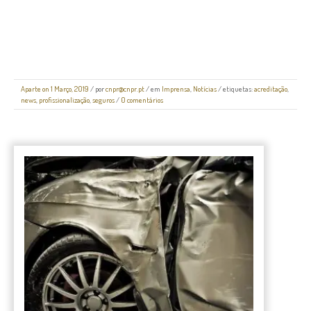
Aparte on 1 Março, 2019
/
por
cnpr@cnpr.pt
/ em
Imprensa
,
Notícias
/ etiquetas:
acreditação
,
news
,
profissionalização
,
seguros
/
0 comentários