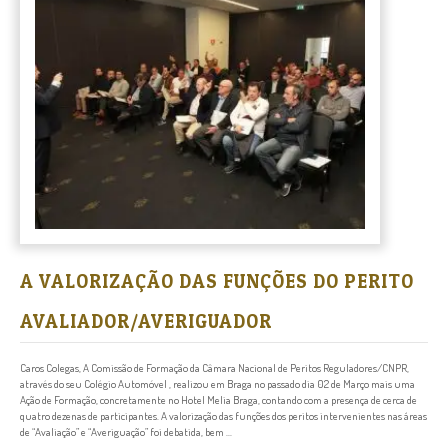
A VALORIZAÇÃO DAS FUNÇÕES DO PERITO
AVALIADOR/AVERIGUADOR
Caros Colegas, A Comissão de Formação da Câmara Nacional de Peritos Reguladores/CNPR,
através do seu Colégio Automóvel , realizou em Braga no passado dia 02 de Março mais uma
Ação de Formação, concretamente no Hotel Melia Braga, contando com a presença de cerca de
quatro dezenas de participantes. A valorização das funções dos peritos intervenientes nas áreas
de “Avaliação” e “Averiguação” foi debatida, bem ...