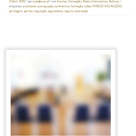
3 Abril, 2019
/
por
cnpr@cnpr.pt
/ em
Eventos
,
Formações
,
Notas Informativas
,
Notícias
/
etiquetas:
automóvel
,
averiguação
,
conferência
,
formação
,
lisboa
,
PARQUE DAS NAÇÕES
,
peritagem
,
peritos
,
regulação
,
seguradoras
,
seguro
,
valorização