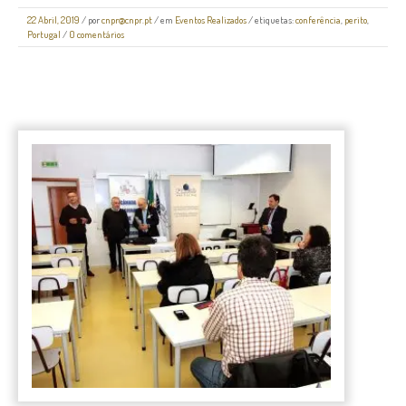
22 Abril, 2019
/
por
cnpr@cnpr.pt
/ em
Eventos Realizados
/ etiquetas:
conferência
,
perito
,
Portugal
/
0 comentários