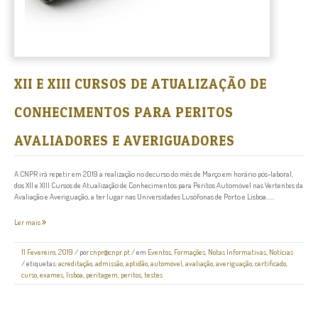
XII E XIII CURSOS DE ATUALIZAÇÃO DE
CONHECIMENTOS PARA PERITOS
AVALIADORES E AVERIGUADORES
A CNPR irá repetir em 2019 a realização no decurso do mês de Março em horário pós-laboral,
dos XII e XIII Cursos de Atualização de Conhecimentos para Peritos Automóvel nas Vertentes da
Avaliação e Averiguação, a ter lugar nas Universidades Lusófonas de Porto e Lisboa......
Ler mais
11 Fevereiro, 2019
/
por
cnpr@cnpr.pt
/ em
Eventos
,
Formações
,
Notas Informativas
,
Notícias
/ etiquetas:
acreditação
,
admissão
,
aptidão
,
automóvel
,
avaliação
,
averiguação
,
certificado
,
curso
,
exames
,
lisboa
,
peritagem
,
peritos
,
testes