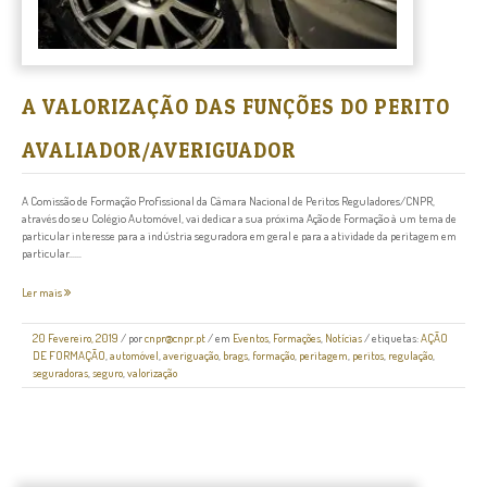
A VALORIZAÇÃO DAS FUNÇÕES DO PERITO
AVALIADOR/AVERIGUADOR
A Comissão de Formação Profissional da Câmara Nacional de Peritos Reguladores/CNPR,
através do seu Colégio Automóvel, vai dedicar a sua próxima Ação de Formação à um tema de
particular interesse para a indústria seguradora em geral e para a atividade da peritagem em
particular......
Ler mais
20 Fevereiro, 2019
/
por
cnpr@cnpr.pt
/ em
Eventos
,
Formações
,
Notícias
/ etiquetas:
AÇÃO
DE FORMAÇÃO
,
automóvel
,
averiguação
,
brags
,
formação
,
peritagem
,
peritos
,
regulação
,
seguradoras
,
seguro
,
valorização