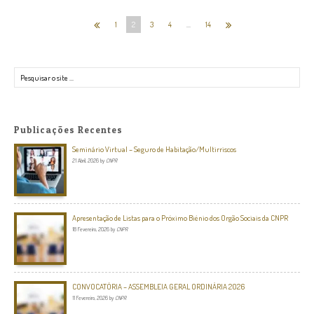
1
2
3
4
…
14
Pesquisar
Publicações Recentes
Seminário Virtual – Seguro de Habitação/Multirriscos
21 Abril, 2026
by
CNPR
Apresentação de Listas para o Próximo Biénio dos Orgão Sociais da CNPR
18 Fevereiro, 2026
by
CNPR
CONVOCATÓRIA – ASSEMBLEIA GERAL ORDINÁRIA 2026
11 Fevereiro, 2026
by
CNPR