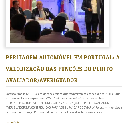
PERITAGEM AUTOMÓVEL EM PORTUGAL: A
VALORIZAÇÃO DAS FUNÇÕES DO PERITO
AVALIADOR/AVERIGUADOR
Caros colegas da CNPR, De acordo com a calendarização programada para o ano de 2019, a CNPR
realizou em Lisboa no passado dia 12 de Abril, uma Conferência que teve por tema –
“PERITAGEM AUTOMÓVEL EM PORTUGAL: A VALORIZAÇÃO DO PERITO AVALIADOR E
AVERIGUADOR:SUA CONTRIBUIÇÃO PARA A SEGURANÇA RODOVIÁRIA”. Foi assim intenção da
Comissão de Formação Profissional, dedicar parte do evento a temas associados ...
Ler mais