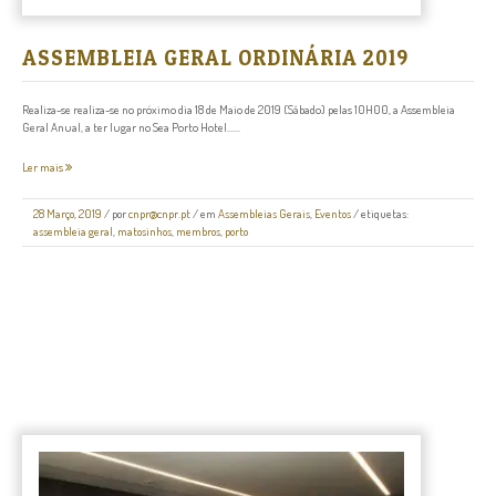
ASSEMBLEIA GERAL ORDINÁRIA 2019
Realiza-se realiza-se no próximo dia 18 de Maio de 2019 (Sábado) pelas 10H00, a Assembleia
Geral Anual, a ter lugar no Sea Porto Hotel......
Ler mais
28 Março, 2019
/
por
cnpr@cnpr.pt
/ em
Assembleias Gerais
,
Eventos
/ etiquetas:
assembleia geral
,
matosinhos
,
membros
,
porto