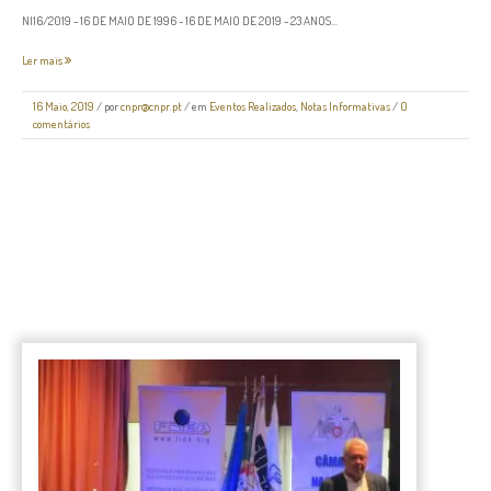
NI16/2019 - 16 DE MAIO DE 1996 - 16 DE MAIO DE 2019 - 23 ANOS...
Ler mais
16 Maio, 2019
/
por
cnpr@cnpr.pt
/ em
Eventos Realizados
,
Notas Informativas
/
0
comentários