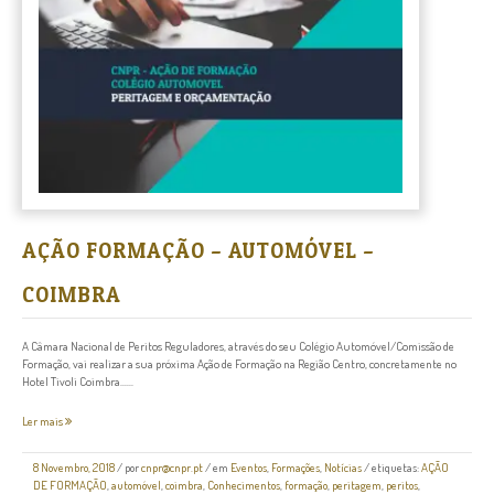
AÇÃO FORMAÇÃO – AUTOMÓVEL –
COIMBRA
A Câmara Nacional de Peritos Reguladores, através do seu Colégio Automóvel/Comissão de
Formação, vai realizar a sua próxima Ação de Formação na Região Centro, concretamente no
Hotel Tivoli Coimbra......
Ler mais
8 Novembro, 2018
/
por
cnpr@cnpr.pt
/ em
Eventos
,
Formações
,
Notícias
/ etiquetas:
AÇÃO
DE FORMAÇÃO
,
automóvel
,
coimbra
,
Conhecimentos
,
formação
,
peritagem
,
peritos
,