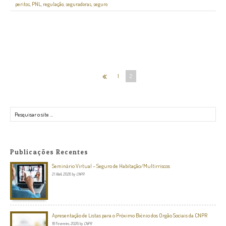
peritos
,
PNL
,
regulação
,
seguradoras
,
seguro
1
2
Pesquisar
Publicações Recentes
Seminário Virtual – Seguro de Habitação/Multirriscos
21 Abril, 2026
by
CNPR
Apresentação de Listas para o Próximo Biénio dos Orgão Sociais da CNPR
18 Fevereiro, 2026
by
CNPR