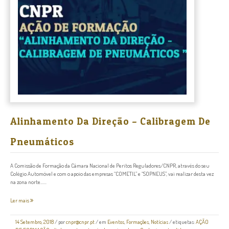
Alinhamento Da Direção – Calibragem De
Pneumáticos
A Comissão de Formação da Câmara Nacional de Peritos Reguladores/CNPR, através do seu
Colégio Automóvel e com o apoio das empresas “COMETIL” e “SOPNEUS”, vai realizar desta vez
na zona norte......
Ler mais
14 Setembro, 2018
/
por
cnpr@cnpr.pt
/ em
Eventos
,
Formações
,
Notícias
/ etiquetas:
AÇÃO