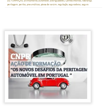
DE FORMAÇÃO
,
alinhamento
,
automóvel
,
averiguadores
,
Conhecimentos
,
liderança
,
peritagem
,
peritos
,
pneumáticos
,
póvoa de varzim
,
regulação
,
seguradoras
,
seguro