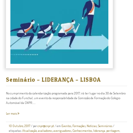
Seminário – LIDERANÇA – LISBOA
No cumprimento da calendarização programada para 2017, irá ter lugar no dia 30 de Setembro
na cidade do Funchal, um evento da responsabilidade da Comissão de Formação do Colégio
Automóvel da CNPR......
Ler mais
10 Outubro, 2017
/
por
cnpr@cnpr.pt
/ em
Eventos
,
Formações
,
Notícias
,
Seminários
/
etiquetas:
Atualização
,
avaliadores
,
averiguadores
,
Conhecimentos
,
liderança
,
peritagem
,