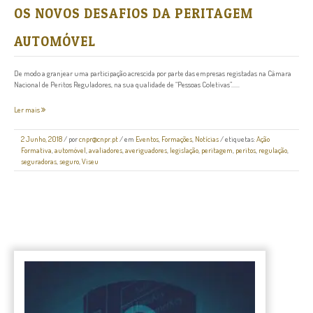
OS NOVOS DESAFIOS DA PERITAGEM
AUTOMÓVEL
De modo a granjear uma participação acrescida por parte das empresas registadas na Câmara
Nacional de Peritos Reguladores, na sua qualidade de “Pessoas Coletivas”......
Ler mais
2 Junho, 2018
/
por
cnpr@cnpr.pt
/ em
Eventos
,
Formações
,
Notícias
/ etiquetas:
Ação
Formativa
,
automóvel
,
avaliadores
,
averiguadores
,
legislação
,
peritagem
,
peritos
,
regulação
,
seguradoras
,
seguro
,
Viseu