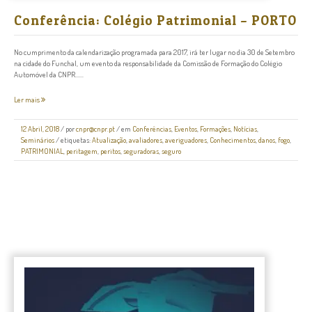
Conferência: Colégio Patrimonial – PORTO
No cumprimento da calendarização programada para 2017, irá ter lugar no dia 30 de Setembro
na cidade do Funchal, um evento da responsabilidade da Comissão de Formação do Colégio
Automóvel da CNPR......
Ler mais
12 Abril, 2018
/
por
cnpr@cnpr.pt
/ em
Conferências
,
Eventos
,
Formações
,
Notícias
,
Seminários
/ etiquetas:
Atualização
,
avaliadores
,
averiguadores
,
Conhecimentos
,
danos
,
fogo
,
PATRIMONIAL
,
peritagem
,
peritos
,
seguradoras
,
seguro