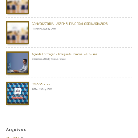
CONVOCATÓRIA – ASSEMBLEIA GERAL ORDINÁRIA 2026
11 Fevereiro, 2026
by
CNPR
Ação de Formação – Colégio Automóvel – On-Line
3 Dezembro, 2025
by
António Pereira
CNPR 29 anos
16 Maio, 2025
by
CNPR
Arquivos
Abril 2026
(1)