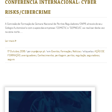
CONFERÊNCIA INTERNACIONAL: CYBER
RISKS/CIBERCRIME
A Comissão de Formação da Câmara Nacional de Peritos Reguladores/CNPR, através do seu
Colégio Automóvel e com o apoio das empresas “COMETIL” e “SOPNEUS”, vai realizar desta vez
na zona norte......
Ler mais
17 Outubro, 2018
/
por
cnpr@cnpr.pt
/ em
Eventos
,
Formações
,
Notícias
/ etiquetas:
AÇÃO DE
FORMAÇÃO
,
averiguadores
,
Conhecimentos
,
peritagem
,
peritos
,
regulação
,
seguradoras
,
seguro