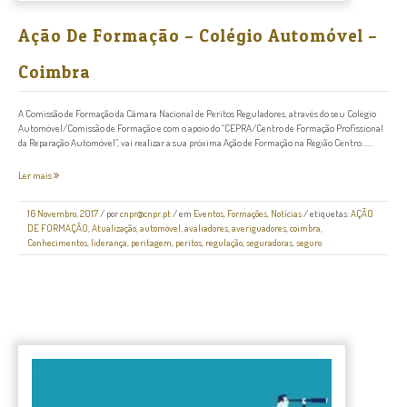
Ação De Formação – Colégio Automóvel –
Coimbra
A Comissão de Formação da Câmara Nacional de Peritos Reguladores, através do seu Colégio
Automóvel/Comissão de Formação e com o apoio do “CEPRA/Centro de Formação Profissional
da Reparação Automóvel”, vai realizar a sua próxima Ação de Formação na Região Centro......
Ler mais
16 Novembro, 2017
/
por
cnpr@cnpr.pt
/ em
Eventos
,
Formações
,
Notícias
/ etiquetas:
AÇÃO
DE FORMAÇÃO
,
Atualização
,
automóvel
,
avaliadores
,
averiguadores
,
coimbra
,
Conhecimentos
,
liderança
,
peritagem
,
peritos
,
regulação
,
seguradoras
,
seguro