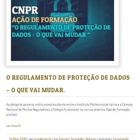
O REGULAMENTO DE PROTEÇÃO DE DADOS
– O QUE VAI MUDAR.
Ao abrigo da parceria institucional existente entre o Instituto Politécnico de Leiria e a Câmara
Nacional de Peritos Reguladores, o Colégio Automóvel vai na sua próxima Ação de Formação
analisar......
Ler mais
14 Maio, 2018
/
por
cnpr@cnpr.pt
/ em
Eventos
,
Formações
,
Notícias
/ etiquetas:
Atualização
,