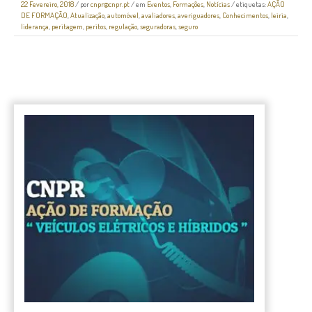
22 Fevereiro, 2018
/
por
cnpr@cnpr.pt
/ em
Eventos
,
Formações
,
Notícias
/ etiquetas:
AÇÃO
DE FORMAÇÃO
,
Atualização
,
automóvel
,
avaliadores
,
averiguadores
,
Conhecimentos
,
leiria
,
liderança
,
peritagem
,
peritos
,
regulação
,
seguradoras
,
seguro